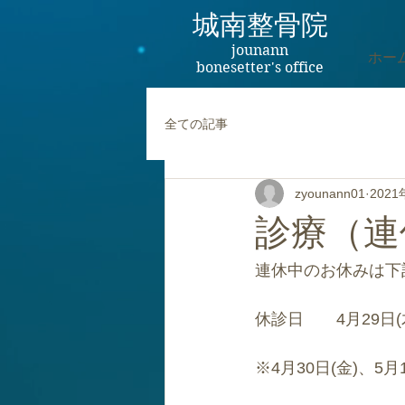
城南整骨院
jounann
ホー
bonesetter's office
全ての記事
zyounann01
202
診療（連
連休中のお休みは下
休診日　　4月29日(木
※4月30日(金)、5