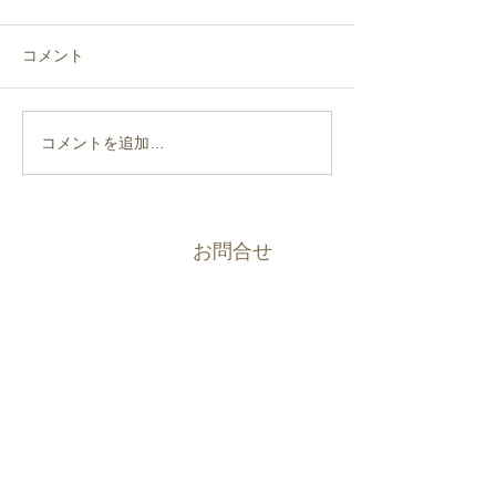
連休中の診療日は下記の通り
年末年始の休診日
とさせて頂きます。 休診
年12月3１日（水
コメント
日 4月29日(水)、5月３日
和８年1月４日（
(日)～5月6日(水) ※4月30
させていただきま
日(木)～5月２日(土)、5月7日
は、令和８年1月５
コメントを追加…
(木)～5月9日（土）について
から診療を開始さ
は、通常通り診療致します。
きます。 宜しく
よろしくお願い致します。
す。
お問合せ
Contact us
088-635-3737
TEL
088-635-3738
FAX