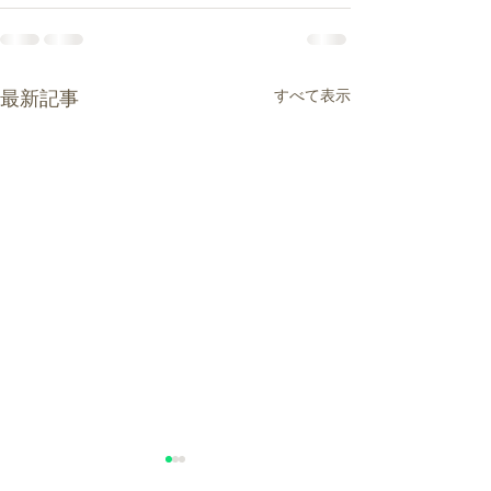
すべて表示
最新記事
連休中の診療のお知らせ
年末年始のお知