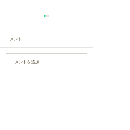
年末年始のお知らせ
ラジオ波温熱機
ジオ ラジオティ
年末年始の休診日は、令和７
MH2）導入のお
年12月3１日（水曜日）～令
新たにラジオ波温
コメント
和８年1月４日（日曜日）と
ィジオ ラジオテ
させていただきます。 ＊新年
MH2）を導入し
は、令和８年1月５日(月曜日)
オティムスMH2
コメントを追加…
から診療を開始させていただ
極とアースで患部
きます。 宜しくお願い致しま
動を分子に与える
す。
同士が摩擦熱（ジ
を起こすことで身
お問合せ
ら患部を温めます
Contact us
温熱機器では身体
熱を加えるため...
088-635-3737