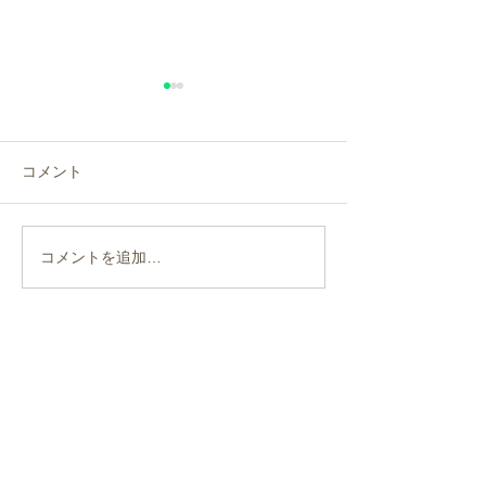
年末年始のお知らせ
ラジオ波温熱機
ジオ ラジオティ
年末年始の休診日は、令和７
MH2）導入のお
年12月3１日（水曜日）～令
新たにラジオ波温
コメント
和８年1月４日（日曜日）と
ィジオ ラジオテ
させていただきます。 ＊新年
MH2）を導入し
は、令和８年1月５日(月曜日)
オティムスMH2
コメントを追加…
から診療を開始させていただ
極とアースで患部
きます。 宜しくお願い致しま
動を分子に与える
す。
同士が摩擦熱（ジ
を起こすことで身
お問合せ
ら患部を温めます
Contact us
温熱機器では身体
熱を加えるため...