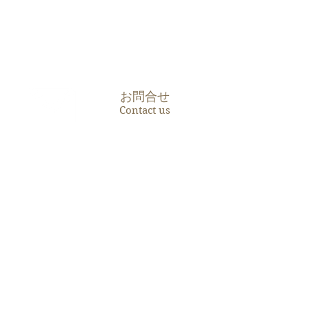
お問合せ
Contact us
088-635-3737
TEL
088-635-3738
FAX
アクセス
Access Map