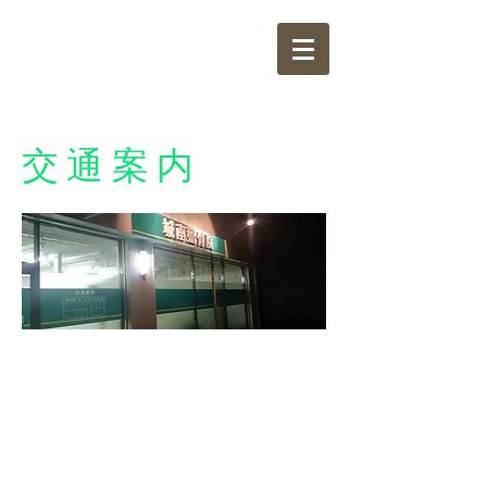
城南整骨院
jounann
bonesetter's office
交通案内
アクセス
Access