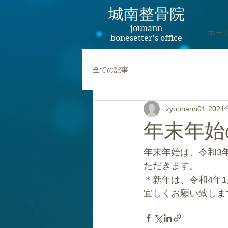
城南整骨院
jounann
ホー
bonesetter's office
全ての記事
zyounann01
2021
年末年始
年末年始は、令和3年
ただきます。
＊新年は、令和4年
宜しくお願い致しま